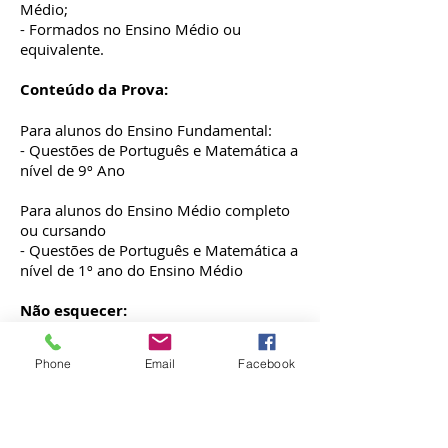
Médio;
- Formados no Ensino Médio ou
equivalente.
Conteúdo da Prova:
Para alunos do Ensino Fundamental:
- Questões de Português e Matemática a
nível de 9º Ano
Para alunos do Ensino Médio completo
ou cursando
- Questões de Português e Matemática a
nível de 1º ano do Ensino Médio
Não esquecer:
- Documento de identidade (RG)
- Lápis preto nº2, borracha e caneta
Phone
Email
Facebook
esferográfica azul ou preta.
A prova será realizada na SEDE da
R. Raul
escola ECOMPO, localizada à